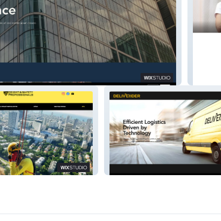
tal
Israeli 
Deliverider