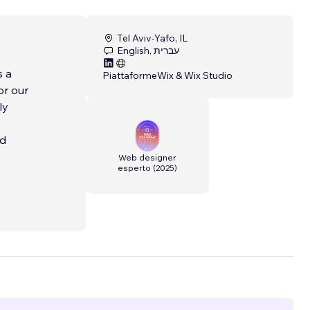
Tel Aviv-Yafo, IL
English, עברית
s a
Piattaforme
Wix & Wix Studio
or our
ly
nd
Web designer
esperto
(
2025
)