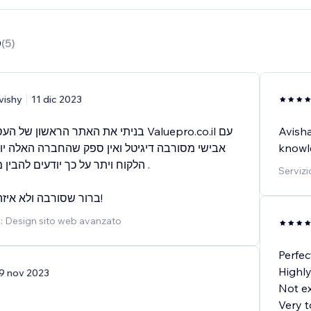
0
(
5
)
vishy
11 dic 2023
בניתי את האתר הראשון  Valuepro.co.il עם
Avisha
אבישי מסורבה דיגיטל ואין ספק שהחברה האלה יוד
knowle
הלקוח ויתר על כך יודעים להבין .
Servizi
ברור שסורבה ולא איזה חברה חלבית!
o: Design sito web avanzato
Perfec
Highl
9 nov 2023
Not ex
Very t