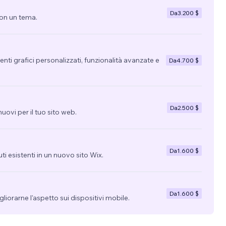
Da
3.200 $
con un tema.
nti grafici personalizzati, funzionalità avanzate e
Da
4.700 $
Da
2.500 $
uovi per il tuo sito web.
Da
1.600 $
uti esistenti in un nuovo sito Wix.
Da
1.600 $
migliorarne l'aspetto sui dispositivi mobile.