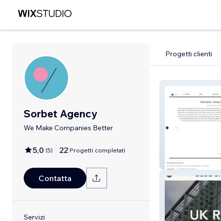
Progetti clienti
Sorbet Agency
We Make Companies Better
5,0
22
(
5
)
Progetti completati
CCA Tel Aviv-Ya
Contatta
Servizi