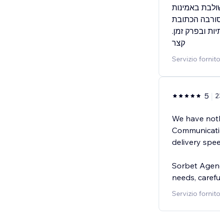
לבת באמינות
סורבה הכתובת
.שירות מצוין, זמינות ועבודה המביאה תוצאות אמיתיות ובפרק זמן
קצר
Servizio fornit
5
2
We have noth
Communicatio
delivery spee
Sorbet Agenc
needs, carefu
Servizio fornit