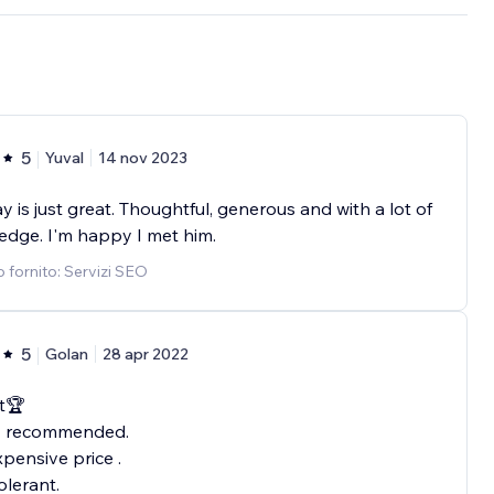
5
Yuval
14 nov 2023
y is just great. Thoughtful, generous and with a lot of
dge. I'm happy I met him.
o fornito: Servizi SEO
5
Golan
28 apr 2022
t🏆
y recommended.
pensive price .
olerant.