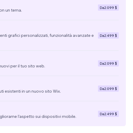
Da
2.099 $
con un tema.
nti grafici personalizzati, funzionalità avanzate e
Da
2.499 $
Da
2.099 $
uovi per il tuo sito web.
Da
2.099 $
uti esistenti in un nuovo sito Wix.
Da
2.499 $
migliorarne l'aspetto sui dispositivi mobile.