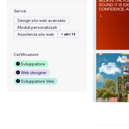
Servizi
Design sito web avanzato
Moduli personalizzati
Assistenza sito web
+ altri 13
London Voice 
Certificazioni
Sviluppatore
Web designer
Sviluppatore Velo
Grand West Pre
Nursery