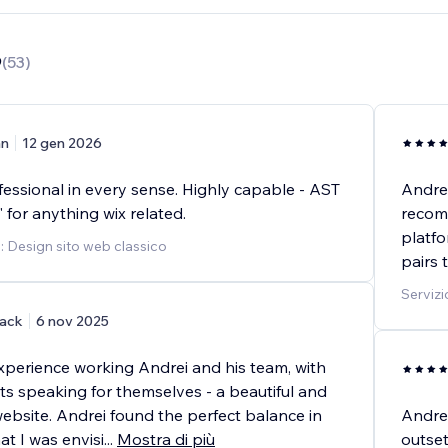
9
(
53
)
an
12 gen 2026
fessional in every sense. Highly capable - AST
Andrei
' for anything wix related.
recom
platfo
o: Design sito web classico
pairs 
Servizi
ack
6 nov 2025
experience working Andrei and his team, with
ts speaking for themselves - a beautiful and
ebsite. Andrei found the perfect balance in
Andrei
at I was envisi
...
Mostra di più
outset