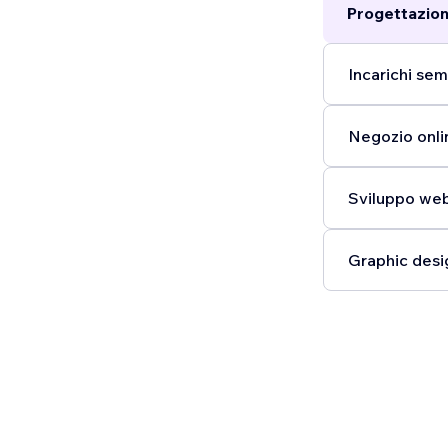
Progettazion
Incarichi semp
Negozio onli
Sviluppo web
Graphic desig