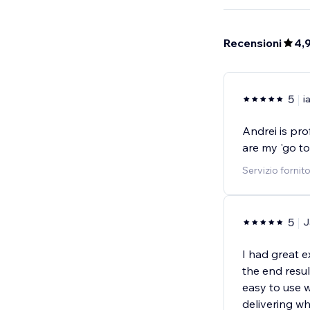
Recensioni
4,
5
i
Andrei is pro
are my 'go to
Servizio fornit
5
J
I had great 
the end resul
easy to use w
delivering wh