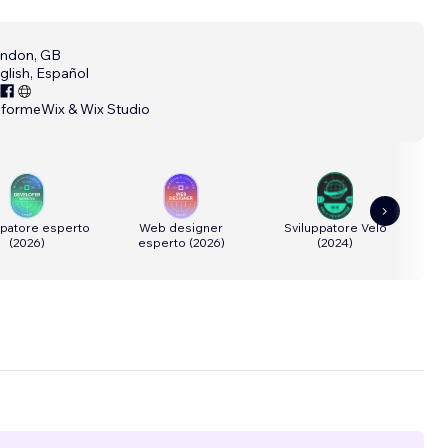
ndon, GB
glish, Español
aforme
Wix & Wix Studio
ppatore esperto
Web designer
Sviluppatore Velo
We
(
2026
)
esperto
(
2026
)
(
2024
)