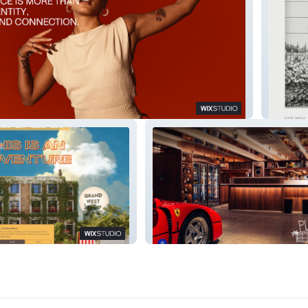
Academy
Reborn
-Prep | London
Plonkers