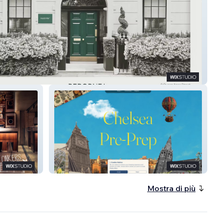
e Longevity
Chelsea Pre-Prep
Mostra di più