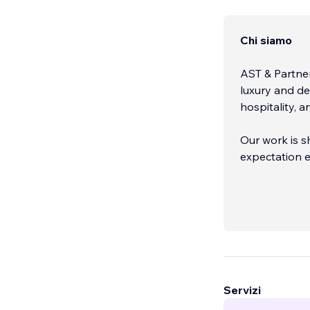
Chi siamo
AST & Partner
luxury and de
hospitality, 
Our work is s
expectation e
as much as vis
confident on 
Servizi