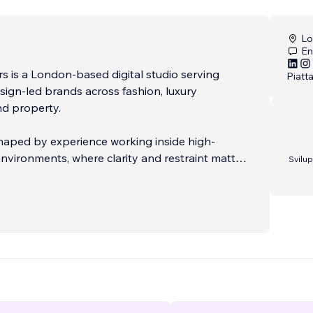
Lo
En
s is a London-based digital studio serving
Piatt
sign-led brands across fashion, luxury
and property.
haped by experience working inside high-
nvironments, where clarity and restraint matter
Svilu
ual quality. The result is work that feels
launch and remains relevant long-term.