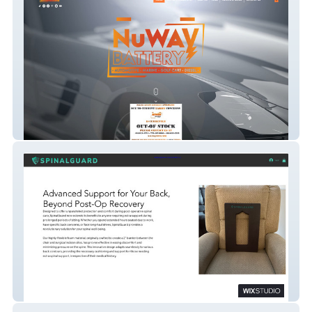
NuWAYBATTERY, INC.
SpinalGuard