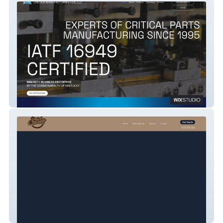
Lincoln Mfg
Price Management