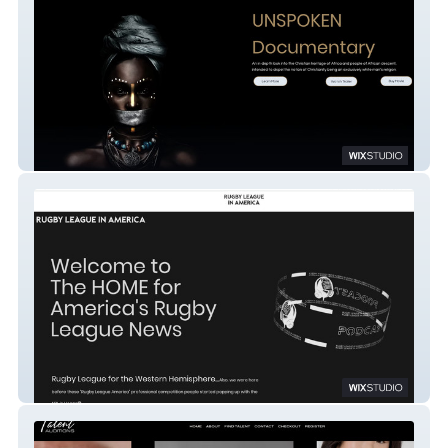
Unspoken
RugbyLeagueinAmerica