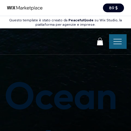
89 $
Questo template è stato creato da
PeacefulQode
su Wix Studio, la
piattaforma per agenzie e imprese.