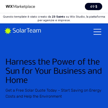
49 $
Questo template è stato creato da
23 Saints
su Wix Studio, la piattaforma
per agenzie e imprese.