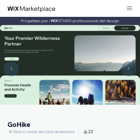
Progettato per i
professionisti del design
GoHike
Non ci sono ancora recensioni
22