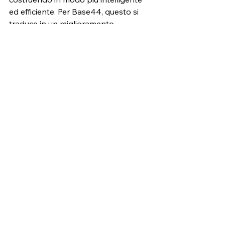
ed efficiente. Per Base44, questo si 
traduce in un miglioramento 
significativo dei margini lordi. Per Wix 
nel suo complesso, ne rafforza la 
capacità di scalare le funzionalità IA 
in modo sostenibile.
Cosa ci aspetta
Quando guardo a ciò che abbiamo 
realizzato: un modello su misura che 
alimenta Wix Harmony e ora l'LLM 
proprietario di Base44 già in 
produzione, vedo qualcosa di più di 
due traguardi tecnici.
Stiamo diventando un'azienda che 