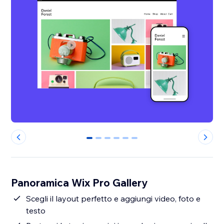
0
1
2
3
4
5
Panoramica Wix Pro Gallery
Scegli il layout perfetto e aggiungi video, foto e
testo