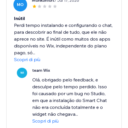
Monkonfort
/ Jul 17, 2026
MO
Inútil
Perdi tempo instalando e configurando o chat,
para descobrir ao final de tudo, que ele não
aprece no site. É inútil como muitos dos apps
disponíveis no Wix, independente do plano
pago, só...
Scopri di più
team Wix
WI
Olá, obrigado pelo feedback, e
desculpe pelo tempo perdido. Isso
foi causado por um bug no Studio,
em que a instalação do Smart Chat
não era concluída totalmente e o
widget não chegava...
Scopri di più