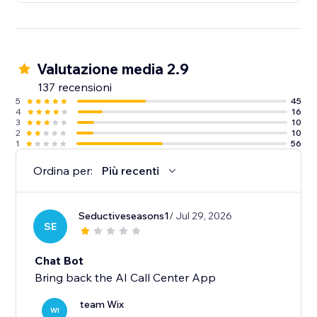
Valutazione media 2.9
137 recensioni
5
45
4
16
3
10
2
10
1
56
Ordina per:
Più recenti
Seductiveseasons1
/ Jul 29, 2026
SE
Chat Bot
Bring back the AI Call Center App
team Wix
WI