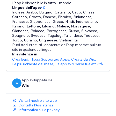
Precedentemente conosciuta come Wix AI Site Chat,
L'app è disponibile in tutto il mondo.
Smart Chat è stata aggiornata per includere la chat
Lingue dell'app:
Inglese
,
Arabo
,
Bulgaro
,
Catalano
,
Ceco
,
Cinese
,
manuale dal vivo ed è stata progettata per sostituire
Coreano
,
Croato
,
Danese
,
Ebraico
,
Finlandese
,
Francese
,
Giapponese
,
Greco
,
Hindi
,
Indonesiano
,
Italiano
,
Lettone
,
Lituano
,
Malese
,
Norvegese
,
Olandese
,
Polacco
,
Portoghese
,
Russo
,
Slovacco
,
Spagnolo
,
Svedese
,
Tagalog
,
Tailandese
,
Tedesco
,
Turco
,
Ucraino
,
Ungherese
,
Vietnamita
Puoi tradurre tutti i contenuti dell'app mostrati sul tuo
sito in qualunque lingua.
In evidenza in
Crea lead
,
Hipaa Supported Apps
,
Create da Wix
,
Le più richieste del mese
,
Le app Wix per la tua attività
App sviluppata da
W
Wix
Visita il nostro sito web
Contatta l'Assistenza
Informativa sulla privacy