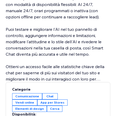
con modalità di disponibilità flessibili: AI 24/7,
manuale 24/7, orari programmati o inattiva (con
opzioni offline per continuare a raccogliere lead).
Puoi testare e migliorare l'AI nel tuo pannello di
controllo, aggiungere informazioni e limitazioni,
modificare l'attitudine e lo stile dell'AI e rivedere le
conversazioni nella tua casella di posta, così Smart
Chat diventa più accurata e utile nel tempo.
Ottieni un accesso facile alle statistiche chiave della
chat per saperne di più sui visitatori del tuo sito e
migliorare il modo in cui interagisci con loro per
aumentare le conversioni. Smart Chat analizza anche
Categorie
le tue conversazioni per darti approfondimenti chiave
Comunicazione
Chat
su cosa cercano i tuoi clienti e su come puoi migliorare
Vendi online
App per Stores
la tua attività.
Elementi di design
Cerca
Disponibilità: