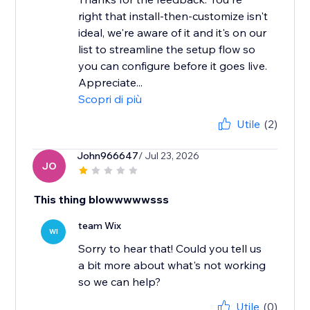
right that install-then-customize isn't
ideal, we're aware of it and it's on our
list to streamline the setup flow so
you can configure before it goes live.
Appreciate...
Scopri di più
Utile
(2)
John966647
/ Jul 23, 2026
JO
This thing blowwwwwsss
team Wix
WI
Sorry to hear that! Could you tell us
a bit more about what's not working
Utile
(0)