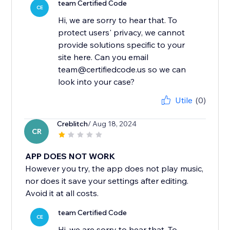
team Certified Code
CE
Hi, we are sorry to hear that. To
protect users' privacy, we cannot
provide solutions specific to your
site here. Can you email
team@certifiedcode.us so we can
look into your case?
Utile
(0)
Creblitch
/ Aug 18, 2024
CR
APP DOES NOT WORK
However you try, the app does not play music,
nor does it save your settings after editing.
Avoid it at all costs.
team Certified Code
CE
Hi, we are sorry to hear that. To