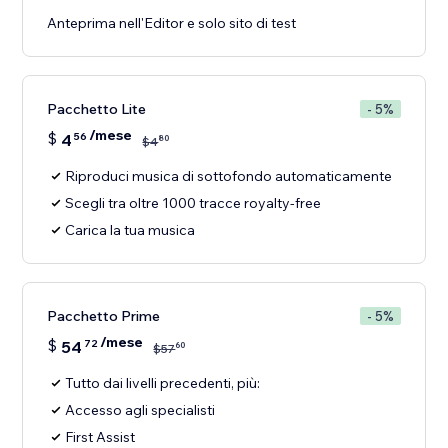
Anteprima nell'Editor e solo sito di test
Pacchetto Lite
- 5%
/mese
$
4
56
80
$
4
Riproduci musica di sottofondo automaticamente
Scegli tra oltre 1000 tracce royalty-free
Carica la tua musica
Pacchetto Prime
- 5%
/mese
$
54
72
60
$
57
Tutto dai livelli precedenti, più:
Accesso agli specialisti
First Assist