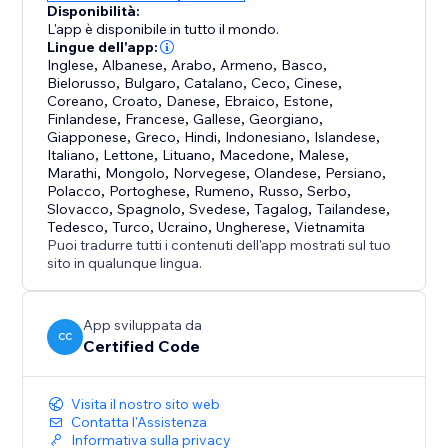
Disponibilità:
L'app è disponibile in tutto il mondo.
Lingue dell'app:
Inglese
,
Albanese
,
Arabo
,
Armeno
,
Basco
,
Bielorusso
,
Bulgaro
,
Catalano
,
Ceco
,
Cinese
,
Coreano
,
Croato
,
Danese
,
Ebraico
,
Estone
,
Finlandese
,
Francese
,
Gallese
,
Georgiano
,
Giapponese
,
Greco
,
Hindi
,
Indonesiano
,
Islandese
,
Italiano
,
Lettone
,
Lituano
,
Macedone
,
Malese
,
Marathi
,
Mongolo
,
Norvegese
,
Olandese
,
Persiano
,
Polacco
,
Portoghese
,
Rumeno
,
Russo
,
Serbo
,
Slovacco
,
Spagnolo
,
Svedese
,
Tagalog
,
Tailandese
,
Tedesco
,
Turco
,
Ucraino
,
Ungherese
,
Vietnamita
Puoi tradurre tutti i contenuti dell'app mostrati sul tuo
sito in qualunque lingua.
App sviluppata da
CC
Certified Code
Visita il nostro sito web
Contatta l'Assistenza
Informativa sulla privacy