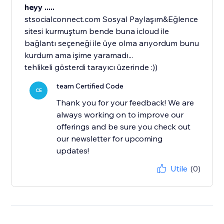
heyy .....
stsocialconnect.com Sosyal Paylaşım&Eğlence
sitesi kurmuştum bende buna icloud ile
bağlantı seçeneği ile üye olma arıyordum bunu
kurdum ama işime yaramadı...
tehlikeli gösterdi tarayıcı üzerinde :))
team Certified Code
CE
Thank you for your feedback! We are
always working on to improve our
offerings and be sure you check out
our newsletter for upcoming
updates!
Utile
(0)