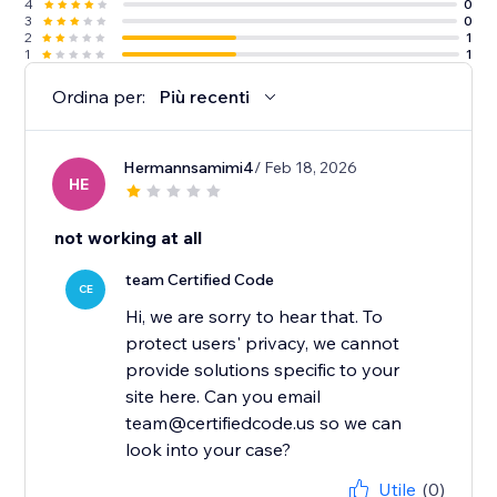
4
0
3
0
2
1
1
1
Ordina per:
Più recenti
Hermannsamimi4
/ Feb 18, 2026
HE
not working at all
team Certified Code
CE
Hi, we are sorry to hear that. To
protect users' privacy, we cannot
provide solutions specific to your
site here. Can you email
team@certifiedcode.us so we can
look into your case?
Utile
(0)