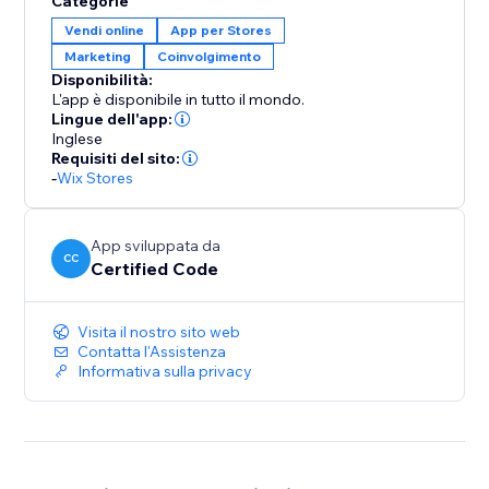
Categorie
cliente, aumentare la fiducia e offrire un centro di
Vendi online
App per Stores
download curato e intuitivo per i tuoi prodotti digitali.
Marketing
Coinvolgimento
Disponibilità:
L'app è disponibile in tutto il mondo.
Lingue dell'app:
Inglese
Requisiti del sito:
-
Wix Stores
App sviluppata da
CC
Certified Code
Visita il nostro sito web
Contatta l'Assistenza
Informativa sulla privacy