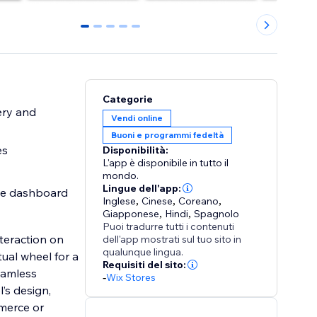
0
1
2
3
4
Categorie
ery and
Vendi online
Buoni e programmi fedeltà
es
Disponibilità:
L'app è disponibile in tutto il
mondo.
Lingue dell'app:
the dashboard
Inglese
,
Cinese
,
Coreano
,
Giapponese
,
Hindi
,
Spagnolo
Puoi tradurre tutti i contenuti
teraction on
dell'app mostrati sul tuo sito in
qualunque lingua.
tual wheel for a
Requisiti del sito:
eamless
-
Wix Stores
l’s design,
mmerce or