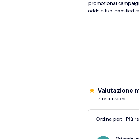
promotional campaign
adds a fun, gamified ex
Valutazione m
3 recensioni
Ordina per:
Più r
Orthodoxo