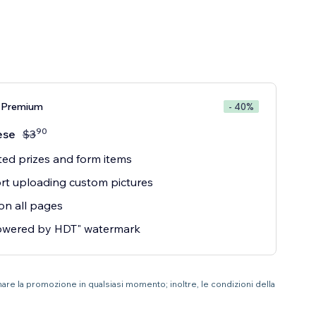
 Premium
- 40%
90
ese
$
3
ted prizes and form items
t uploading custom pictures
n all pages
owered by HDT" watermark
inare la promozione in qualsiasi momento; inoltre, le condizioni della