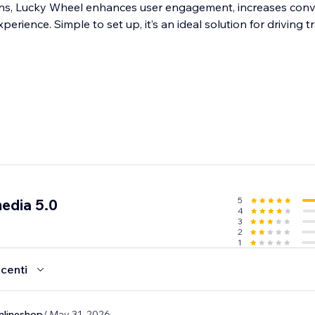
s, Lucky Wheel enhances user engagement, increases conv
perience. Simple to set up, it’s an ideal solution for driving tr
5
edia 5.0
4
3
2
1
ecenti
nlineshop
/ May 31, 2026