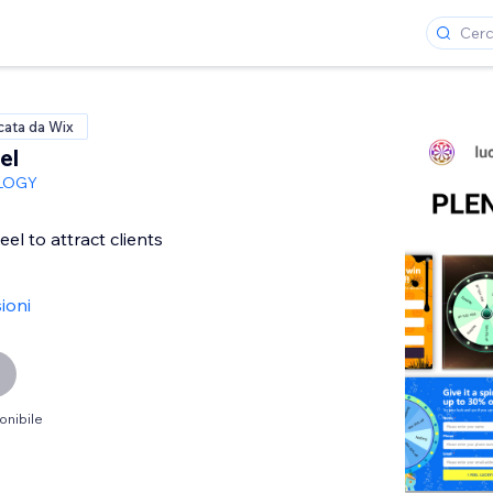
icata da Wix
el
LOGY
l to attract clients
ioni
onibile