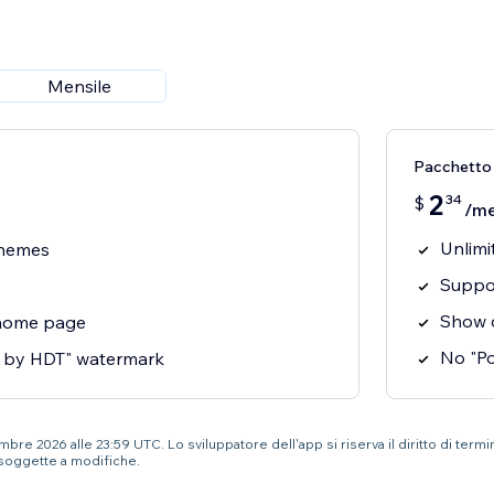
Mensile
Pacchetto
2
34
$
/m
Unlimi
themes
Suppor
Show o
home page
No "P
 by HDT" watermark
bre 2026 alle 23:59 UTC. Lo sviluppatore dell'app si riserva il diritto di term
soggette a modifiche.