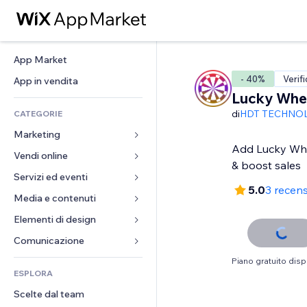
App Market
- 40%
Verif
App in vendita
Lucky Whe
di
HDT TECHNO
CATEGORIE
Marketing
Add Lucky Whee
Vendi online
Inserzioni
& boost sales
Mobile
Servizi ed eventi
App per Stores
5.0
3 recens
Dati analitici
Spedizione e consegna
Media e contenuti
Hotel
Social
Tasti Vendi
Eventi
Elementi di design
Galleria
SEO
Corsi online
Ristoranti
Musica
Mappe e navigazione
Comunicazione 
Coinvolgimento
Stampa su richiesta
Immobiliare
Podcast
Privacy e sicurezza
Moduli
Piano gratuito disp
Inserzioni sito
Amministrazione
ESPLORA
Prenotazioni
Fotografia
Orologio
Blog
Email
Buoni e programmi fedeltà
Scelte dal team
Video
Template per pagine
Sondaggi