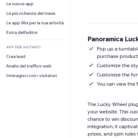
Conversioni
Soluzioni di stoccaggio
Le nuove app
PDF
Effetti immagine
Chat
Dropshipping
Condivisione file
Le più richieste del mese
Tasti e menu
Commenti
Prezzi e abbonamenti
Novità
Banner e badge
Le app Wix per la tua attività
Telefono
Crowdfunding
Servizi per i contenuti
Calcolatrici
Community
Extra dell'editor
Cibo e bevande
Panoramica Luc
Effetti testo
Cerca
Recensioni e testimonial
APP PER AIUTARTI
Meteo
Pop up a turntable
CRM
purchase product
Crea lead
Grafici e tabelle
Customize the sty
Analisi del traffico web
Customize the for
Interagisci con i visitatori
You can view the f
The Lucky Wheel plugi
your website. This cus
chance to win discount
integration, it captiva
prizes, and spin rule