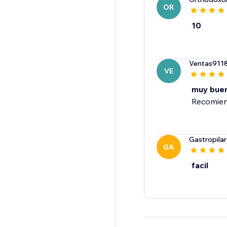
OR
10
Ventas911
VE
muy bue
Recomie
Gastropilar
GA
facil