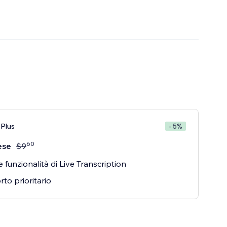
Plus
- 5%
60
ese
$
9
e funzionalità di Live Transcription
to prioritario