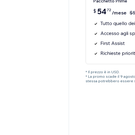
Pacchetto Prime
54
72
$
/mese
$
Tutto quello dei
Accesso agli spe
First Assist
Richieste priori
* Il prezzo è in USD.
* La promo scade il 9 agosto 
stessa potrebbero essere 