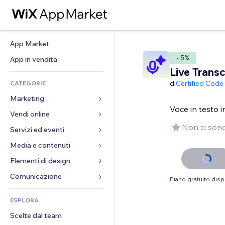
App Market
- 5%
App in vendita
Live Transc
di
Certified Code
CATEGORIE
Marketing
Voce in testo 
Vendi online
Inserzioni
Non ci sono
Mobile
Servizi ed eventi
App per Stores
Dati analitici
Spedizione e consegna
Media e contenuti
Hotel
Social
Tasti Vendi
Eventi
Elementi di design
Galleria
SEO
Corsi online
Ristoranti
Musica
Mappe e navigazione
Comunicazione 
Piano gratuito disp
Coinvolgimento
Stampa su richiesta
Immobiliare
Podcast
Privacy e sicurezza
Moduli
Inserzioni sito
Amministrazione
ESPLORA
Prenotazioni
Fotografia
Orologio
Blog
Email
Buoni e programmi fedeltà
Scelte dal team
Video
Template per pagine
Sondaggi