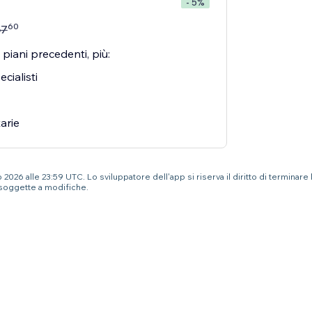
- 5%
60
57
 piani precedenti, più:
cialisti
tarie
2026 alle 23:59 UTC. Lo sviluppatore dell'app si riserva il diritto di terminare
soggette a modifiche.