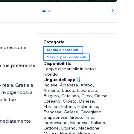
0
1
Categorie
de precisione
Media e contenuti
Servizi per i contenuti
Disponibilità:
e tue preferenze
L'app è disponibile in tutto il
mondo.
Lingue dell'app:
 reale. Grazie a
Inglese
,
Albanese
,
Arabo
,
Armeno
,
Basco
,
Bielorusso
,
 rivolgendosi a
Bulgaro
,
Catalano
,
Ceco
,
Cinese
,
alle tue
Coreano
,
Croato
,
Danese
,
Ebraico
,
Estone
,
Finlandese
,
Francese
,
Gallese
,
Georgiano
,
Giapponese
,
Greco
,
Hindi
,
 immediatamente
Indonesiano
,
Islandese
,
Italiano
,
Lettone
,
Lituano
,
Macedone
,
Malese
,
Marathi
,
Mongolo
,