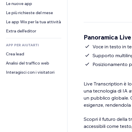
Conversioni
Soluzioni di stoccaggio
Le nuove app
PDF
Effetti immagine
Chat
Dropshipping
Condivisione file
Le più richieste del mese
Tasti e menu
Commenti
Prezzi e abbonamenti
Novità
Banner e badge
Le app Wix per la tua attività
Telefono
Crowdfunding
Servizi per i contenuti
Calcolatrici
Community
Extra dell'editor
Cibo e bevande
Panoramica Live 
Effetti testo
Cerca
Recensioni e testimonial
APP PER AIUTARTI
Meteo
Voce in testo in t
CRM
Crea lead
Grafici e tabelle
Supporto multiling
Analisi del traffico web
Posizionamento per
Interagisci con i visitatori
Live Transcription è l
una tecnologia di IA a
un pubblico globale. C
esigenze, rendendola u
Scopri il futuro della
accessibili come testo,