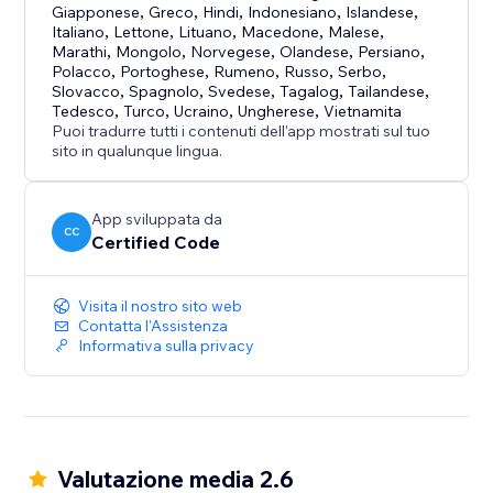
Giapponese
,
Greco
,
Hindi
,
Indonesiano
,
Islandese
,
Italiano
,
Lettone
,
Lituano
,
Macedone
,
Malese
,
Marathi
,
Mongolo
,
Norvegese
,
Olandese
,
Persiano
,
Polacco
,
Portoghese
,
Rumeno
,
Russo
,
Serbo
,
Slovacco
,
Spagnolo
,
Svedese
,
Tagalog
,
Tailandese
,
Tedesco
,
Turco
,
Ucraino
,
Ungherese
,
Vietnamita
Puoi tradurre tutti i contenuti dell'app mostrati sul tuo
sito in qualunque lingua.
App sviluppata da
CC
Certified Code
Visita il nostro sito web
Contatta l'Assistenza
Informativa sulla privacy
Valutazione media 2.6