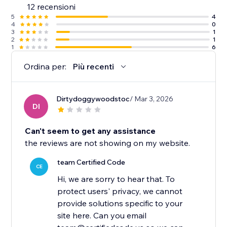
12 recensioni
5
4
4
0
3
1
2
1
1
6
Ordina per:
Più recenti
Dirtydoggywoodstoc
/ Mar 3, 2026
DI
Can't seem to get any assistance
the reviews are not showing on my website.
team Certified Code
CE
Hi, we are sorry to hear that. To
protect users' privacy, we cannot
provide solutions specific to your
site here. Can you email