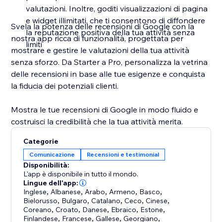
valutazioni. Inoltre, goditi visualizzazioni di pagina
e widget illimitati, che ti consentono di diffondere
Svela la potenza delle recensioni di Google con la
la reputazione positiva della tua attività senza
nostra app ricca di funzionalità, progettata per
limiti
mostrare e gestire le valutazioni della tua attività
senza sforzo. Da Starter a Pro, personalizza la vetrina
delle recensioni in base alle tue esigenze e conquista
la fiducia dei potenziali clienti.
Mostra le tue recensioni di Google in modo fluido e
costruisci la credibilità che la tua attività merita.
Categorie
Comunicazione
Recensioni e testimonial
Disponibilità:
L'app è disponibile in tutto il mondo.
Lingue dell'app:
Inglese
,
Albanese
,
Arabo
,
Armeno
,
Basco
,
Bielorusso
,
Bulgaro
,
Catalano
,
Ceco
,
Cinese
,
Coreano
,
Croato
,
Danese
,
Ebraico
,
Estone
,
Finlandese
,
Francese
,
Gallese
,
Georgiano
,