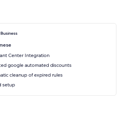
 Business
mese
nt Center Integration
ted google automated discounts
tic cleanup of expired rules
d setup