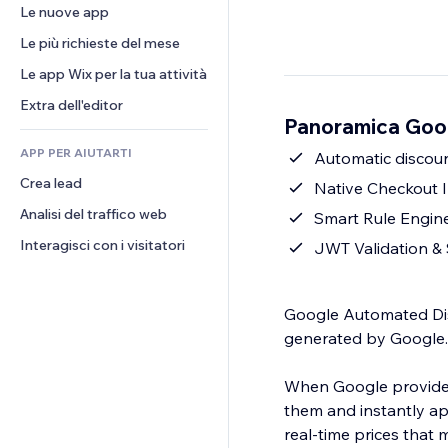
Conversioni
Soluzioni di stoccaggio
Le nuove app
PDF
Effetti immagine
Chat
Dropshipping
Condivisione file
Le più richieste del mese
Tasti e menu
Commenti
Prezzi e abbonamenti
Novità
Banner e badge
Le app Wix per la tua attività
Telefono
Crowdfunding
Servizi per i contenuti
Calcolatrici
Community
Extra dell'editor
Cibo e bevande
Panoramica Goo
Effetti testo
Cerca
Recensioni e testimonial
APP PER AIUTARTI
Meteo
Automatic discou
CRM
Crea lead
Grafici e tabelle
Native Checkout I
Analisi del traffico web
Smart Rule Engine
Interagisci con i visitatori
JWT Validation & 
Google Automated Dis
generated by Google.
When Google provides 
them and instantly app
real-time prices that