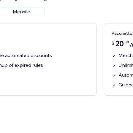
Mensile
Pacchetto
20
00
$
/
le automated discounts
Mercha
up of expired rules
Unlimi
Automa
Guide