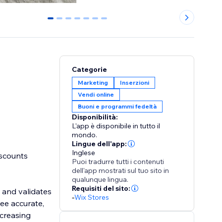
0
1
2
3
4
5
6
Categorie
Marketing
Inserzioni
Vendi online
Buoni e programmi fedeltà
Disponibilità:
L'app è disponibile in tutto il
mondo.
Lingue dell'app:
Inglese
iscounts
Puoi tradurre tutti i contenuti
dell'app mostrati sul tuo sito in
qualunque lingua.
Requisiti del sito:
 and validates
-
Wix Stores
ee accurate,
ncreasing