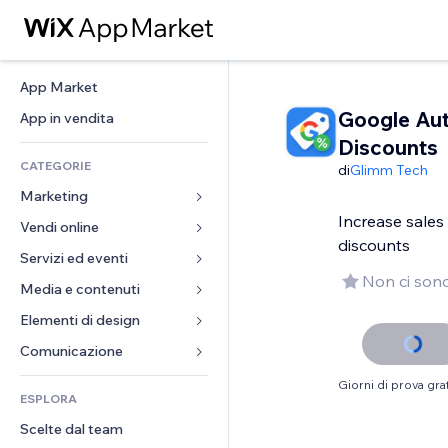
App Market
Google Au
App in vendita
Discounts
CATEGORIE
di
Glimm Tech
Marketing
Increase sales
Vendi online
Inserzioni
discounts
Mobile
Servizi ed eventi
App per Stores
Non ci sono
Dati analitici
Spedizione e consegna
Media e contenuti
Hotel
Social
Tasti Vendi
Eventi
Elementi di design
Galleria
SEO
Corsi online
Ristoranti
Musica
Mappe e navigazione
Comunicazione 
Coinvolgimento
Stampa su richiesta
Immobiliare
Podcast
Privacy e sicurezza
Moduli
Giorni di prova grat
Inserzioni sito
Amministrazione
ESPLORA
Prenotazioni
Fotografia
Orologio
Blog
Email
Buoni e programmi fedeltà
Scelte dal team
Video
Template per pagine
Sondaggi