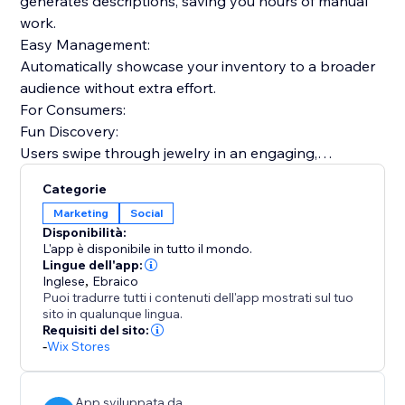
generates descriptions, saving you hours of manual
work.
Easy Management:
Automatically showcase your inventory to a broader
audience without extra effort.
For Consumers:
Fun Discovery:
Users swipe through jewelry in an engaging,
personalized feed.
Categorie
Visual Search:
Marketing
Social
Our AI helps users find specific designs based on
Disponibilità:
visual similarity.
L'app è disponibile in tutto il mondo.
Smart Matching:
Lingue dell'app:
Inglese
,
Ebraico
Your items are shown to users whose style profile
Puoi tradurre tutti i contenuti dell'app mostrati sul tuo
matches your aesthetic.
sito in qualunque lingua.
Expand your reach beyond your website. Let Gemma
Requisiti del sito:
-
Wix Stores
automatically showcase your jewelry to interested
users.
App sviluppata da