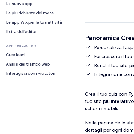
Conversioni
Soluzioni di stoccaggio
Le nuove app
PDF
Effetti immagine
Chat
Dropshipping
Condivisione file
Le più richieste del mese
Tasti e menu
Commenti
Prezzi e abbonamenti
Novità
Banner e badge
Le app Wix per la tua attività
Telefono
Crowdfunding
Servizi per i contenuti
Calcolatrici
Community
Extra dell'editor
Cibo e bevande
Panoramica Crea
Effetti testo
Cerca
Recensioni e testimonial
APP PER AIUTARTI
Meteo
Personalizza l'asp
CRM
Crea lead
Grafici e tabelle
Fai crescere il tuo
Analisi del traffico web
Rendi il tuo sito pi
Interagisci con i visitatori
Integrazione con a
Crea il tuo quiz con Fy
tuo sito più interattiv
schermi mobili.
Nella pagina delle sta
dettagli per ogni dom