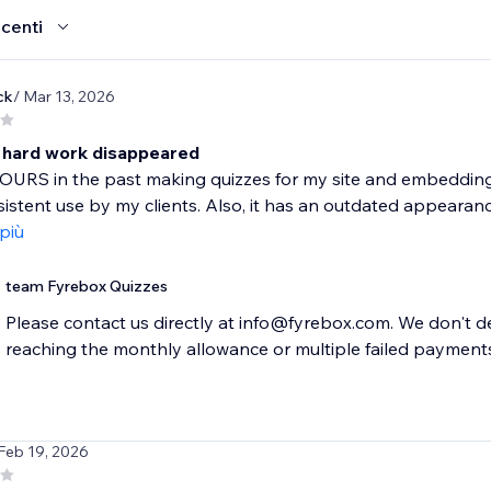
ecenti
ck
/ Mar 13, 2026
y hard work disappeared
OURS in the past making quizzes for my site and embedding e
sistent use by my clients. Also, it has an outdated appearance
 più
team Fyrebox Quizzes
Please contact us directly at info@fyrebox.com. We don't de
reaching the monthly allowance or multiple failed payment
 Feb 19, 2026