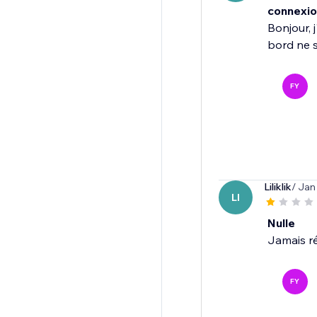
connexio
Bonjour, 
bord ne s
FY
Liliklik
/ Jan
LI
Nulle
Jamais réu
FY