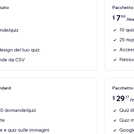
tuito
Pacchetto
7
50
$
/m
10 qui
ande/quiz
25 ris
Access
design del tuo quiz
Nessun
ande da CSV
ndard
Pacchetto 
29
17
$
/
 100 domande/quiz
Quiz i
ate
Quiz m
ole e quiz sulle immagini
Google