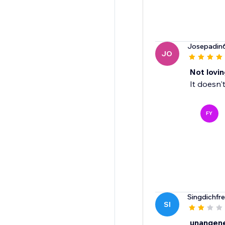
Josepadin
JO
Not loving
It doesn'
FY
Singdichfre
SI
unangen