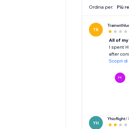
Ordina per:
Più r
Trainwithlu
TR
All of m
I spent H
after con
Scopri di
FY
Yhioflight
/
YH