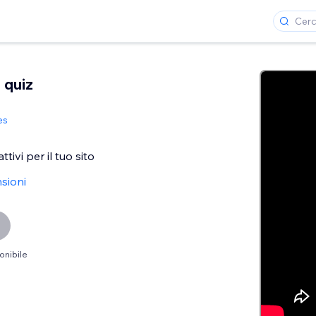
 quiz
es
ttivi per il tuo sito
sioni
onibile