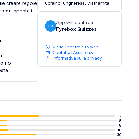
ile creare regole
Ucraino
,
Ungherese
,
Vietnamita
olori, sposta i
App sviluppata da
FQ
Fyrebox Quizzes
i
Visita il nostro sito web
Contatta l'Assistenza
i
Informativa sulla privacy
 o no
osta
32
8
8
10
30