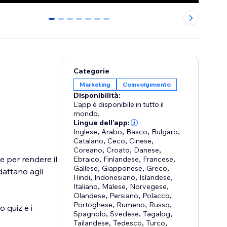
0
1
2
3
4
5
6
Categorie
Marketing
Coinvolgimento
Disponibilità:
L'app è disponibile in tutto il
mondo.
Lingue dell'app:
Inglese
,
Arabo
,
Basco
,
Bulgaro
,
Catalano
,
Ceco
,
Cinese
,
Coreano
,
Croato
,
Danese
,
e per rendere il
Ebraico
,
Finlandese
,
Francese
,
Gallese
,
Giapponese
,
Greco
,
adattano agli
Hindi
,
Indonesiano
,
Islandese
,
Italiano
,
Malese
,
Norvegese
,
Olandese
,
Persiano
,
Polacco
,
Portoghese
,
Rumeno
,
Russo
,
 quiz e i
Spagnolo
,
Svedese
,
Tagalog
,
Tailandese
,
Tedesco
,
Turco
,