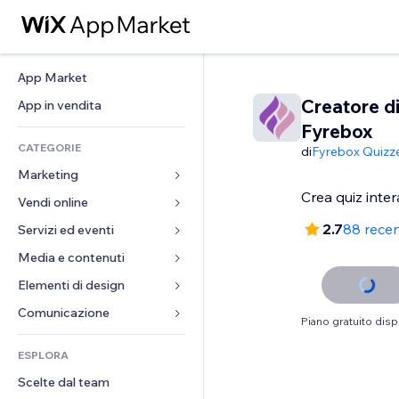
App Market
Creatore di
App in vendita
Fyrebox
CATEGORIE
di
Fyrebox Quizz
Marketing
Crea quiz intera
Vendi online
Inserzioni
Mobile
2.7
88 recen
Servizi ed eventi
App per Stores
Dati analitici
Spedizione e consegna
Media e contenuti
Hotel
Social
Tasti Vendi
Eventi
Elementi di design
Galleria
SEO
Corsi online
Ristoranti
Musica
Mappe e navigazione
Comunicazione 
Piano gratuito disp
Coinvolgimento
Stampa su richiesta
Immobiliare
Podcast
Privacy e sicurezza
Moduli
Inserzioni sito
Amministrazione
ESPLORA
Prenotazioni
Fotografia
Orologio
Blog
Email
Buoni e programmi fedeltà
Scelte dal team
Video
Template per pagine
Sondaggi