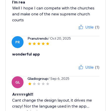
I'm rea
Well I hope I can compete with the churches
and make one of the new supreme church
courts
Utile
(1)
Pranutrends
/ Oct 20, 2025
PR
wonderful app
Utile
(1)
Gladiogroup
/ Sep 6, 2025
GL
Arrrrrrgh!!!
Cant change the design layout, it drives me
crazy! Nor the language used in the app....