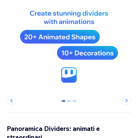
0
1
2
Panoramica Dividers: animati e
straordinari