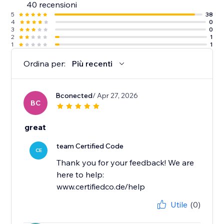
40 recensioni
5
38
4
0
3
0
2
1
1
1
Ordina per:
Più recenti
Bconected
/ Apr 27, 2026
BC
great
team Certified Code
CE
Thank you for your feedback! We are
here to help:
www.certifiedco.de/help
Utile
(0)