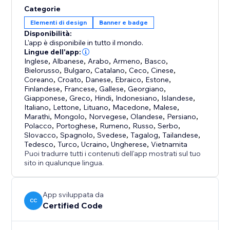
Categorie
Elementi di design
Banner e badge
Disponibilità:
L'app è disponibile in tutto il mondo.
Lingue dell'app:
Inglese
,
Albanese
,
Arabo
,
Armeno
,
Basco
,
Bielorusso
,
Bulgaro
,
Catalano
,
Ceco
,
Cinese
,
Coreano
,
Croato
,
Danese
,
Ebraico
,
Estone
,
Finlandese
,
Francese
,
Gallese
,
Georgiano
,
Giapponese
,
Greco
,
Hindi
,
Indonesiano
,
Islandese
,
Italiano
,
Lettone
,
Lituano
,
Macedone
,
Malese
,
Marathi
,
Mongolo
,
Norvegese
,
Olandese
,
Persiano
,
Polacco
,
Portoghese
,
Rumeno
,
Russo
,
Serbo
,
Slovacco
,
Spagnolo
,
Svedese
,
Tagalog
,
Tailandese
,
Tedesco
,
Turco
,
Ucraino
,
Ungherese
,
Vietnamita
Puoi tradurre tutti i contenuti dell'app mostrati sul tuo
sito in qualunque lingua.
App sviluppata da
CC
Certified Code