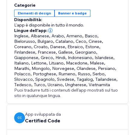
Categorie
Elementi di design
Banner e badge
Disponibilità:
L'app è disponibile in tutto il mondo.
Lingue dell'app:
Inglese
,
Albanese
,
Arabo
,
Armeno
,
Basco
,
Bielorusso
,
Bulgaro
,
Catalano
,
Ceco
,
Cinese
,
Coreano
,
Croato
,
Danese
,
Ebraico
,
Estone
,
Finlandese
,
Francese
,
Gallese
,
Georgiano
,
Giapponese
,
Greco
,
Hindi
,
Indonesiano
,
Islandese
,
Italiano
,
Lettone
,
Lituano
,
Macedone
,
Malese
,
Marathi
,
Mongolo
,
Norvegese
,
Olandese
,
Persiano
,
Polacco
,
Portoghese
,
Rumeno
,
Russo
,
Serbo
,
Slovacco
,
Spagnolo
,
Svedese
,
Tagalog
,
Tailandese
,
Tedesco
,
Turco
,
Ucraino
,
Ungherese
,
Vietnamita
Puoi tradurre tutti i contenuti dell'app mostrati sul tuo
sito in qualunque lingua.
App sviluppata da
CC
Certified Code