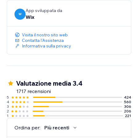
- Tieni traccia delle tue attività: ricevi analisi dettagliate
sulle tue finanze, sulle prestazioni del personale e
App sviluppata da
sulla frequenza dei clienti
W
Wix
- Gestisci da mobile: il tuo calendario, le prenotazioni, i
clienti e le vendite con l'app mobile di Wix
Visita il nostro sito web
Contatta l'Assistenza
Informativa sulla privacy
Valutazione media 3.4
1717 recensioni
5
424
4
560
3
306
2
206
1
221
Ordina per:
Più recenti