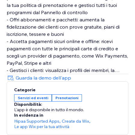
la tua politica di prenotazione e gestisci tutti i tuoi
programmi dal Pannello di controllo
- Offri abbonamenti e pacchetti: aumenta la
fidelizzazione dei clienti con prove gratuite, piani di
iscrizione, tessere e buoni
- Accetta pagamenti sicuri online e offline: ricevi
pagamenti con tutte le principali carte di credito e
scegli un provider di pagamento, come Wix Payments,
PayPal, Stripe e altri
- Gestisci i clienti: visualizza i profili dei membri, la
cronologia delle prenotazioni, lo stato dei pagamenti,
Guarda la demo dell'app
le note e altro
Categorie
- Invia promemoria via SMS ed email: ricorda ai clienti
Servizi ed eventi
Prenotazioni
quando sono le prossime sessioni e i piani in
Disponibilità:
scadenza per ridurre le assenze
L'app è disponibile in tutto il mondo.
- Ottieni un'app mobile personalizzata: consente ai
In evidenza in
clienti di prenotare e pagare i servizi in viaggio,
Hipaa Supported Apps
,
Create da Wix
,
Le app Wix per la tua attività
chattare con gli altri membri e rimanere aggiornati