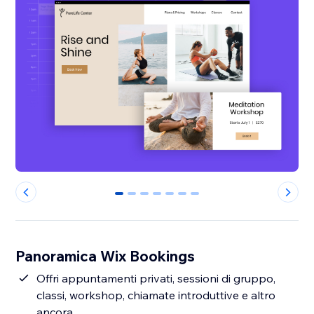
0
1
2
3
4
5
6
Panoramica Wix Bookings
Offri appuntamenti privati, sessioni di gruppo,
classi, workshop, chiamate introduttive e altro
ancora