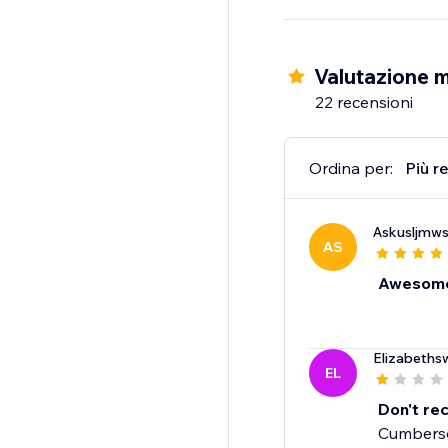
Valutazione 
22 recensioni
Ordina per:
Più r
Askusljmw
AS
Awesome
Elizabeths
EL
Don't r
Cumbersom