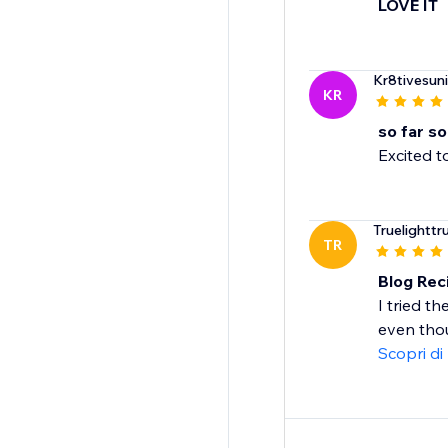
LOVE IT
Kr8tivesun
KR
so far s
Excited to
Truelighttr
TR
Blog Rec
I tried th
even thou
Scopri di