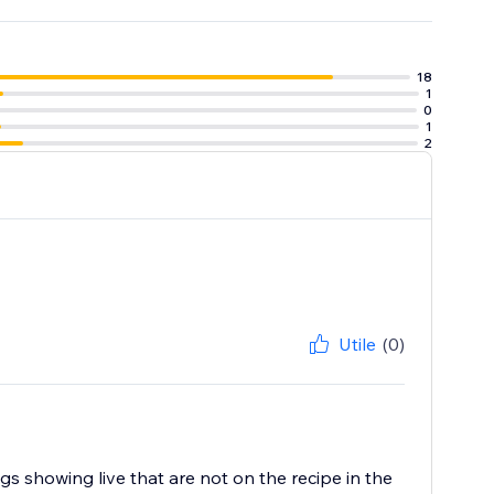
18
1
0
1
2
Utile
(0)
gs showing live that are not on the recipe in the