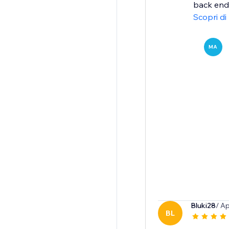
back end,
Scopri di
MA
Bluki28
/ A
BL