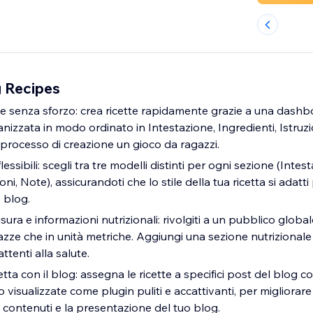
 Recipes
te senza sforzo: crea ricette rapidamente grazie a una dashbo
anizzata in modo ordinato in Intestazione, Ingredienti, Istruzi
 processo di creazione un gioco da ragazzi.
lessibili: scegli tra tre modelli distinti per ogni sezione (Intes
ioni, Note), assicurandoti che lo stile della tua ricetta si adat
o blog.
sura e informazioni nutrizionali: rivolgiti a un pubblico global
 tazze che in unità metriche. Aggiungi una sezione nutrizional
attenti alla salute.
ta con il blog: assegna le ricette a specifici post del blog co
 visualizzate come plugin puliti e accattivanti, per migliorare
 contenuti e la presentazione del tuo blog.