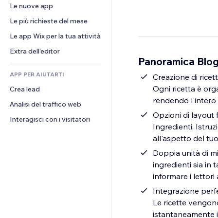
Conversioni
Soluzioni di stoccaggio
Le nuove app
PDF
Effetti immagine
Chat
Dropshipping
Condivisione file
Le più richieste del mese
Tasti e menu
Commenti
Prezzi e abbonamenti
Novità
Banner e badge
Le app Wix per la tua attività
Telefono
Crowdfunding
Servizi per i contenuti
Calcolatrici
Community
Extra dell'editor
Cibo e bevande
Panoramica Blog
Effetti testo
Cerca
Recensioni e testimonial
APP PER AIUTARTI
Meteo
Creazione di ricet
CRM
Ogni ricetta è org
Crea lead
Grafici e tabelle
rendendo l'intero
Analisi del traffico web
Opzioni di layout f
Interagisci con i visitatori
Ingredienti, Istruz
all'aspetto del tu
Doppia unità di mi
ingredienti sia in
informare i lettori 
Integrazione perfet
Le ricette vengono
istantaneamente i