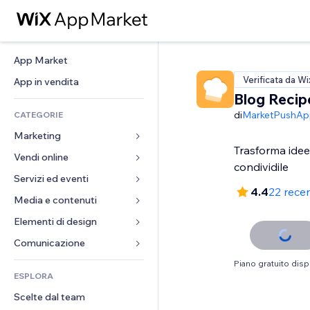
App Market
Verificata da Wi
App in vendita
Blog Recip
di
MarketPushAp
CATEGORIE
Marketing
Trasforma idee 
Vendi online
Inserzioni
condividile
Mobile
Servizi ed eventi
App per Stores
4.4
22 rece
Dati analitici
Spedizione e consegna
Media e contenuti
Hotel
Social
Tasti Vendi
Eventi
Elementi di design
Galleria
SEO
Corsi online
Ristoranti
Musica
Mappe e navigazione
Comunicazione 
Coinvolgimento
Stampa su richiesta
Immobiliare
Podcast
Privacy e sicurezza
Moduli
Piano gratuito disp
Inserzioni sito
Amministrazione
ESPLORA
Prenotazioni
Fotografia
Orologio
Blog
Email
Buoni e programmi fedeltà
Scelte dal team
Video
Template per pagine
Sondaggi