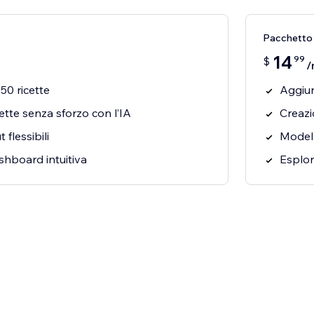
Pacchetto
14
99
$
/
50 ricette
Aggiung
ette senza sforzo con l’IA
Creazi
 flessibili
Modelli
shboard intuitiva
Esplor