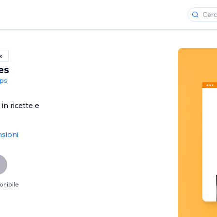
x
es
ps
in ricette e
nsioni
onibile