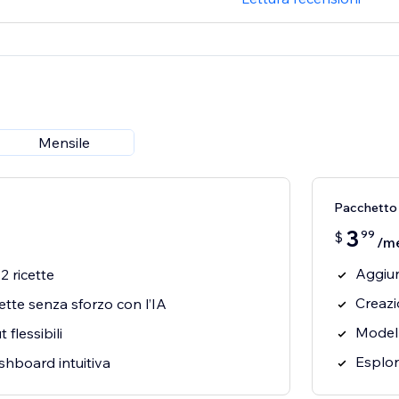
Mensile
Pacchetto 
3
99
$
/m
Aggiun
2 ricette
Creazi
ette senza sforzo con l’IA
Modelli
 flessibili
Esplor
shboard intuitiva