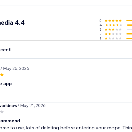
5
media 4.4
4
3
2
1
ecenti
s
/ May 26, 2026
 app
worldnow
/ May 21, 2026
ecommend
e to use, lots of deleting before entering your recipe. Thin