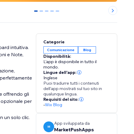
0
1
2
3
4
Categorie
ard intuitiva.
Comunicazione
Blog
oni e Note,
Disponibilità:
L'app è disponibile in tutto il
mondo.
tazione,
Lingue dell'app:
ti perfettamente
Inglese
Puoi tradurre tutti i contenuti
dell'app mostrati sul tuo sito in
e offrendo gli
qualunque lingua.
Requisiti del sito:
e opzionale per
-
Wix Blog
n un solo clic.
App sviluppata da
M
MarketPushApps