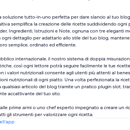
a soluzione tutto-in-uno perfetta per dare slancio al tuo blog
tiva semplifica la creazione delle ricette suddividendo ogni p
der, Ingredienti, Istruzioni e Note, ognuna con tre eleganti mo
a ogni dettaglio per adattarlo allo stile del tuo blog, mante
oro semplice, ordinato ed efficiente.
bblico internazionale, il nostro sistema di doppia misurazio
triche, così ogni lettore potrà seguire facilmente le tue ricette
i valori nutrizionali consente agli utenti più attenti al benes
oni nutrizionali di ogni piatto. Una volta perfezionata la ricet
 qualsiasi articolo del blog tramite un pratico plugin slot, t
e accattivante del tuo sito.
alle prime armi o uno chef esperto impegnato a creare un rice
tti gli strumenti per valorizzare ogni ricetta.
ell'app