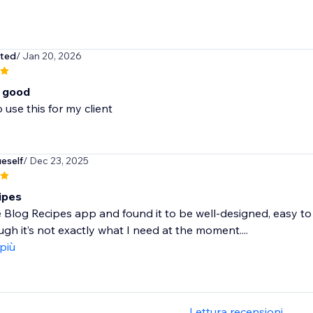
ited
/ Jan 20, 2026
o good
 use this for my client
ueself
/ Dec 23, 2025
ipes
e Blog Recipes app and found it to be well‑designed, easy to in
gh it’s not exactly what I need at the moment....
 più
Lettura recensioni