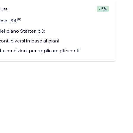
Lite
- 5%
80
ese
$
4
el piano Starter, più:
conti diversi in base ai piani
a condizioni per applicare gli sconti