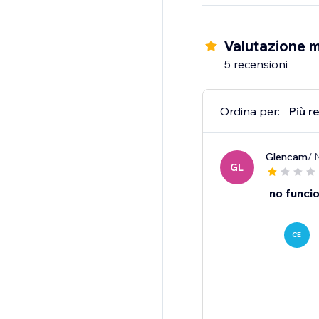
Valutazione m
5 recensioni
Ordina per:
Più r
Glencam
/ 
GL
no funci
CE