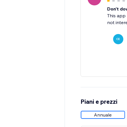
Don't dow
This app 
not inter
CE
Piani e prezzi
Annuale