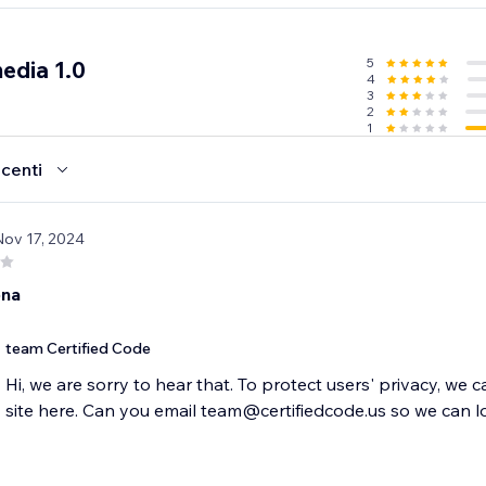
5
edia 1.0
4
3
2
1
ecenti
Nov 17, 2024
ona
team Certified Code
Hi, we are sorry to hear that. To protect users' privacy, we 