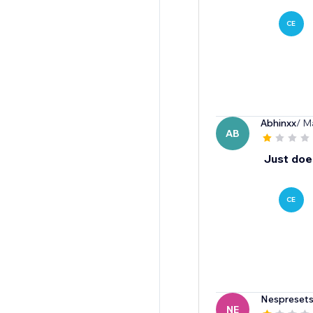
CE
Abhinxx
/ M
AB
Just does
CE
Nespreset
NE