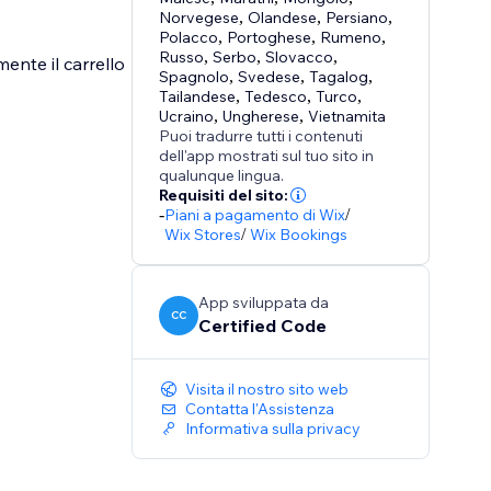
Norvegese
,
Olandese
,
Persiano
,
Polacco
,
Portoghese
,
Rumeno
,
Russo
,
Serbo
,
Slovacco
,
ente il carrello
Spagnolo
,
Svedese
,
Tagalog
,
Tailandese
,
Tedesco
,
Turco
,
Ucraino
,
Ungherese
,
Vietnamita
Puoi tradurre tutti i contenuti
dell'app mostrati sul tuo sito in
qualunque lingua.
Requisiti del sito:
-
Piani a pagamento di Wix
/
Wix Stores
/
Wix Bookings
App sviluppata da
CC
Certified Code
Visita il nostro sito web
Contatta l'Assistenza
Informativa sulla privacy