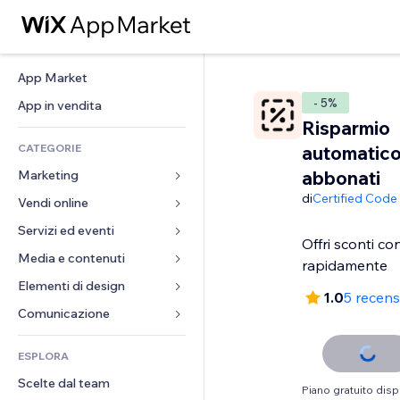
App Market
- 5%
App in vendita
Risparmio
CATEGORIE
automatico
abbonati
Marketing
di
Certified Code
Vendi online
Inserzioni
Mobile
Servizi ed eventi
App per Stores
Offri sconti c
Dati analitici
Spedizione e consegna
Media e contenuti
Hotel
rapidamente
Social
Tasti Vendi
Eventi
Elementi di design
Galleria
1.0
5 recens
SEO
Corsi online
Ristoranti
Musica
Mappe e navigazione
Comunicazione 
Coinvolgimento
Stampa su richiesta
Immobiliare
Podcast
Privacy e sicurezza
Moduli
Inserzioni sito
Amministrazione
ESPLORA
Prenotazioni
Fotografia
Orologio
Blog
Email
Buoni e programmi fedeltà
Scelte dal team
Video
Template per pagine
Sondaggi
Piano gratuito disp