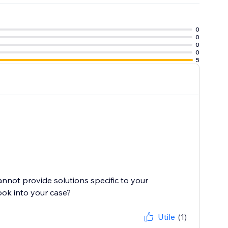
0
0
0
0
5
cannot provide solutions specific to your
Utile
(1)