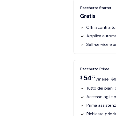
Pacchetto Starter
Gratis
Offri sconti a tu
Applica automa
Self-service e a
Pacchetto Prime
54
72
$
/mese
$
Tutto dei piani 
Accesso agli spe
Prima assisten
Richieste priori