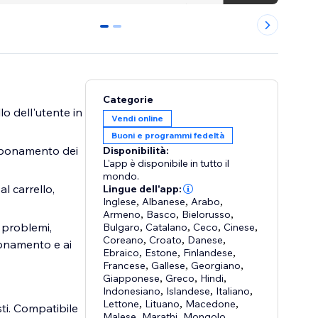
0
1
Categorie
o dell'utente in
Vendi online
Buoni e programmi fedeltà
abbonamento dei
Disponibilità:
L'app è disponibile in tutto il
mondo.
l carrello,
Lingue dell'app:
Inglese
,
Albanese
,
Arabo
,
Armeno
,
Basco
,
Bielorusso
,
 problemi,
Bulgaro
,
Catalano
,
Ceco
,
Cinese
,
Coreano
,
Croato
,
Danese
,
bonamento e ai
Ebraico
,
Estone
,
Finlandese
,
Francese
,
Gallese
,
Georgiano
,
Giapponese
,
Greco
,
Hindi
,
Indonesiano
,
Islandese
,
Italiano
,
Lettone
,
Lituano
,
Macedone
,
sti. Compatibile
Malese
,
Marathi
,
Mongolo
,