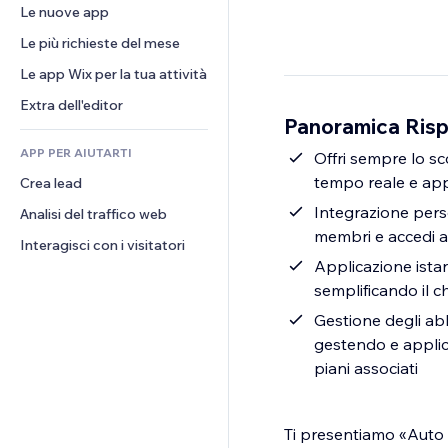
Conversioni
Soluzioni di stoccaggio
Le nuove app
PDF
Effetti immagine
Chat
Dropshipping
Condivisione file
Le più richieste del mese
Tasti e menu
Commenti
Prezzi e abbonamenti
Novità
Banner e badge
Le app Wix per la tua attività
Telefono
Crowdfunding
Servizi per i contenuti
Calcolatrici
Community
Extra dell'editor
Cibo e bevande
Panoramica Risp
Effetti testo
Cerca
Recensioni e testimonial
APP PER AIUTARTI
Meteo
Offri sempre lo sc
CRM
tempo reale e appl
Crea lead
Grafici e tabelle
Integrazione perso
Analisi del traffico web
membri e accedi al
Interagisci con i visitatori
Applicazione istan
semplificando il c
Gestione degli abb
gestendo e applic
piani associati
Ti presentiamo «Auto S