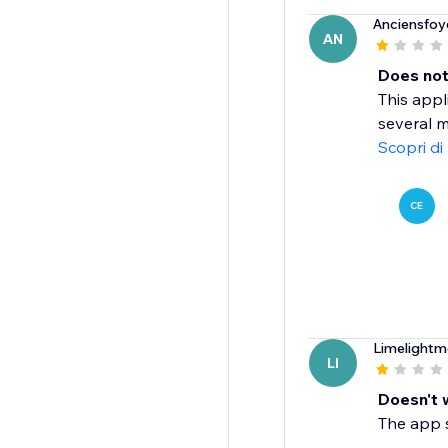
Anciensfoy
AN
Does not
This appl
several m
Scopri di
CE
Limelightm
LI
Doesn't 
The app s