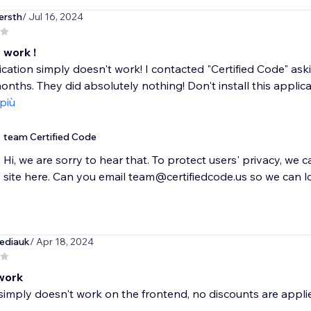
ersth
/ Jul 16, 2024
 work !
ication simply doesn't work! I contacted "Certified Code" aski
onths. They did absolutely nothing! Don't install this applicat
 più
team Certified Code
Hi, we are sorry to hear that. To protect users' privacy, we 
ediauk
/ Apr 18, 2024
work
imply doesn't work on the frontend, no discounts are applie