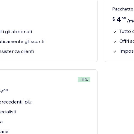
Pacchetto 
4
56
$
/m
Tutto d
tti gli abbonati
Offri s
ticamente gli sconti
Impost
ssistenza clienti
- 5%
60
57
precedenti, più:
cialisti
za
tarie