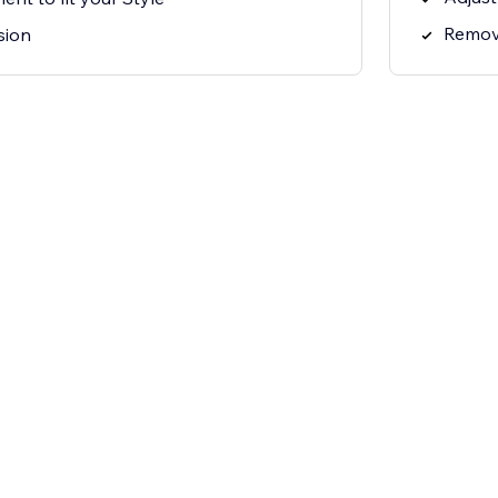
Remov
sion