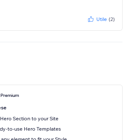
Utile
(2)
 Premium
ese
Hero Section to your Site
dy-to-use Hero Templates
 any element to fit your Style