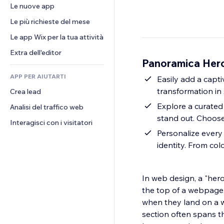
Conversioni
Soluzioni di stoccaggio
Le nuove app
PDF
Effetti immagine
Chat
Dropshipping
Condivisione file
Le più richieste del mese
Tasti e menu
Commenti
Prezzi e abbonamenti
Novità
Banner e badge
Le app Wix per la tua attività
Telefono
Crowdfunding
Servizi per i contenuti
Calcolatrici
Community
Extra dell'editor
Cibo e bevande
Panoramica Her
Effetti testo
Cerca
Recensioni e testimonial
APP PER AIUTARTI
Meteo
Easily add a capt
CRM
transformation in
Crea lead
Grafici e tabelle
Explore a curated 
Analisi del traffico web
stand out. Choose
Interagisci con i visitatori
Personalize every 
identity. From col
In web design, a "hero
the top of a webpage, t
when they land on a we
section often spans th