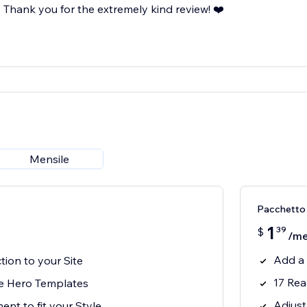
Thank you for the extremely kind review! ❤️
Mensile
Pacchetto
1
39
$
/m
Add a 
ion to your Site
17 Rea
e Hero Templates
Adjust
ent to fit your Style