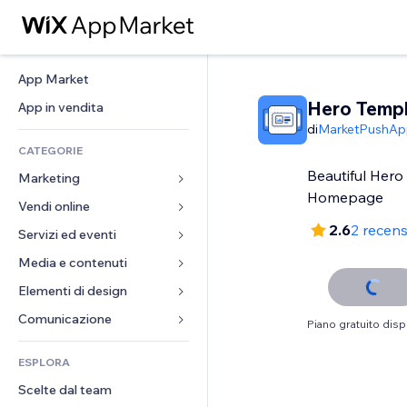
App Market
Hero Temp
App in vendita
di
MarketPushAp
CATEGORIE
Beautiful Hero
Marketing
Homepage
Vendi online
Inserzioni
2.6
2 recens
Mobile
Servizi ed eventi
App per Stores
Dati analitici
Spedizione e consegna
Media e contenuti
Hotel
Social
Tasti Vendi
Eventi
Elementi di design
Galleria
SEO
Corsi online
Ristoranti
Musica
Mappe e navigazione
Comunicazione 
Piano gratuito disp
Coinvolgimento
Stampa su richiesta
Immobiliare
Podcast
Privacy e sicurezza
Moduli
Inserzioni sito
Amministrazione
ESPLORA
Prenotazioni
Fotografia
Orologio
Blog
Email
Buoni e programmi fedeltà
Scelte dal team
Video
Template per pagine
Sondaggi