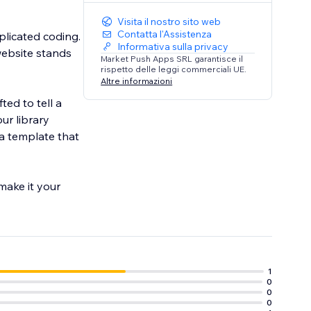
Visita il nostro sito web
Contatta l'Assistenza
plicated coding.
Informativa sulla privacy
website stands
Market Push Apps SRL garantisce il
rispetto delle leggi commerciali UE.
Altre informazioni
ted to tell a
ur library
 a template that
 make it your
1
0
0
0