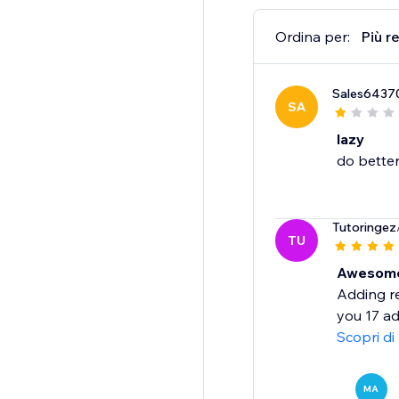
Ordina per:
Più r
Sales6437
SA
lazy
do bette
Tutoringez
TU
Awesome,
Adding re
you 17 ad
Scopri di
MA