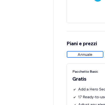
Piani e prezzi
Annuale
Pacchetto Basic
Gratis
Add a Hero Sect
17 Ready-to-us
Adjust any elem