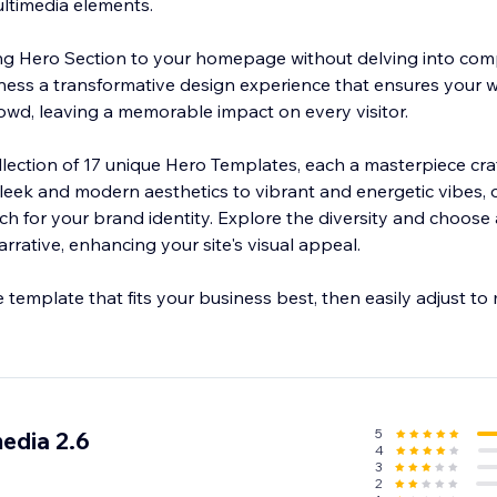
ltimedia elements.
ing Hero Section to your homepage without delving into com
witness a transformative design experience that ensures your 
rowd, leaving a memorable impact on every visitor.
llection of 17 unique Hero Templates, each a masterpiece craf
sleek and modern aesthetics to vibrant and energetic vibes, o
ch for your brand identity. Explore the diversity and choose
rrative, enhancing your site's visual appeal.
e template that fits your business best, then easily adjust to
5
edia 2.6
4
3
2