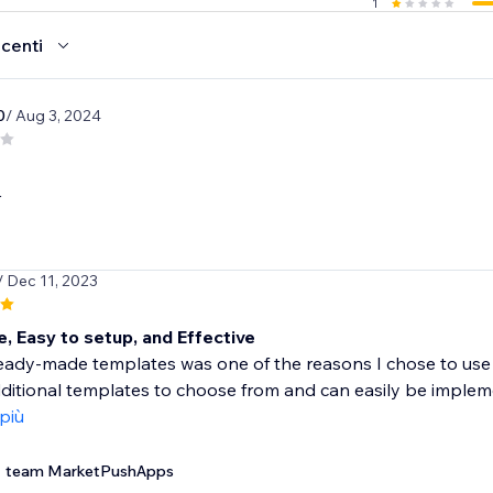
1
ecenti
0
/ Aug 3, 2024
r
/ Dec 11, 2023
 Easy to setup, and Effective
ady-made templates was one of the reasons I chose to use Wix
ditional templates to choose from and can easily be impleme
 più
team MarketPushApps