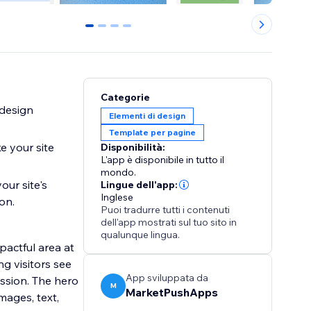
0
1
2
3
Categorie
 design
Elementi di design
Template per pagine
e your site
Disponibilità:
L'app è disponibile in tutto il
mondo.
our site's
Lingue dell'app:
Inglese
on.
Puoi tradurre tutti i contenuti
dell'app mostrati sul tuo sito in
qualunque lingua.
pactful area at
ng visitors see
App sviluppata da
ession. The hero
M
MarketPushApps
mages, text,